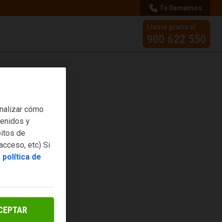
Te llamamos
Llama gratis al
900 622 550
nalizar cómo
tenidos y
itos de
acceso, etc) Si
política de
CEPTAR