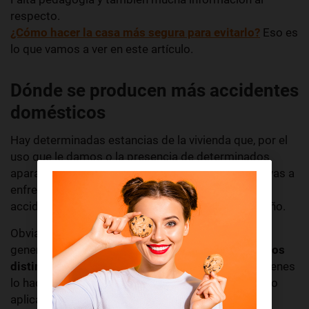
respecto.
¿Cómo hacer la casa más segura para evitarlo?
Eso es
lo que vamos a ver en este artículo.
Dónde se producen más accidentes
domésticos
Hay determinadas estancias de la vivienda que, por el
uso que le damos o la presencia de determinados
aparatos,
resultan más peligrosas que otras
. No vas a
enfrentarte a la misma probabilidad de sufrir un
accidente doméstico en la habitación que en el baño.
Obviamente, en este sentido resulta complicado
generalizar porque
cada persona tiene unos hábitos
distintos
; hay quienes comen en el dormitorio, quienes
lo hacen en la cocina y quienes se van al salón. Esto
aplica al resto de actividades cotidianas.