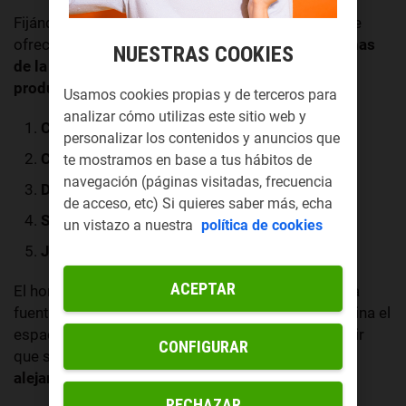
Fijándonos en las estadísticas y la información que
ofrece FACUA en su manual de prevención,
las zonas
NUESTRAS COOKIES
de la casa donde más accidentes domésticos se
producen
son (de más a menos probables):
Usamos cookies propias y de terceros para
analizar cómo utilizas este sitio web y
Cocina
personalizar los contenidos y anuncios que
Cuarto de baño
te mostramos en base a tus hábitos de
navegación (páginas visitadas, frecuencia
Dormitorio
de acceso, etc) Si quieres saber más, echa
Salón
un vistazo a nuestra
política de cookies
Jardín
ACEPTAR
El horno, la vitrocerámica, los enchufes próximos a
fuentes de calor y grifos; todo esto hace de la cocina el
espacio más peligroso de toda la casa. Sobra decir
CONFIGURAR
que si tienes niños pequeños merodeando, es vital
alejarlos lo máximo posible de esta estancia
.
RECHAZAR