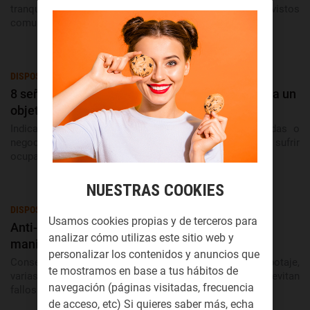
tranquilidad y protección en casa frente a imprevistos
comunes.
DISPOSITIVOS DE SEGURIDAD
8 señales que hacen que una casa o negocio sea un
objetivo fácil
Indicadores claros que alertan de riesgos en viviendas o
negocios desprotegidos y cómo anticiparse antes de sufrir
ocupaciones.
NUESTRAS COOKIES
DISPOSITIVOS DE SEGURIDAD
Usamos cookies propias y de terceros para
Anti-Sabotaje: Protege tu alarma de
analizar cómo utilizas este sitio web y
manipulaciones y desactivaciones
personalizar los contenidos y anuncios que
Consejos para proteger tu alarma con sensores anti sabotaje,
te mostramos en base a tus hábitos de
varias conexiones de aviso y medidas digitales que evitan
navegación (páginas visitadas, frecuencia
fallos críticos.
de acceso, etc) Si quieres saber más, echa