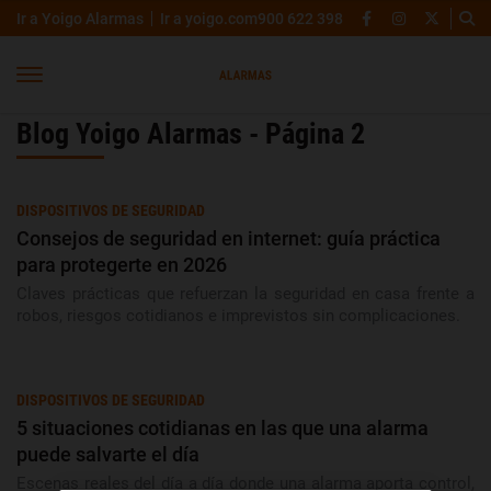
Ir a Yoigo Alarmas
Ir a yoigo.com
900 622 398
Blog Yoigo Alarmas - Página 2
DISPOSITIVOS DE SEGURIDAD
Consejos de seguridad en internet: guía práctica
para protegerte en 2026
Claves prácticas que refuerzan la seguridad en casa frente a
robos, riesgos cotidianos e imprevistos sin complicaciones.
DISPOSITIVOS DE SEGURIDAD
5 situaciones cotidianas en las que una alarma
puede salvarte el día
Escenas reales del día a día donde una alarma aporta control,