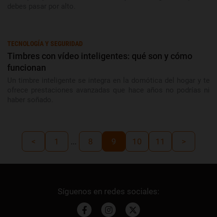
debes pasar por alto.
TECNOLOGÍA Y SEGURIDAD
Timbres con vídeo inteligentes: qué son y cómo
funcionan
Un timbre inteligente se integra en la domótica del hogar y te
ofrece prestaciones avanzadas que hace años no podrías ni
haber soñado.
<
1
...
8
9
10
11
>