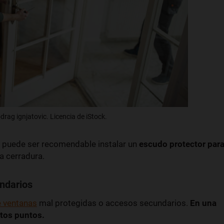
rag ignjatovic. Licencia de iStock.
én puede ser recomendable instalar un
escudo protector par
la cerradura.
ndarios
e ventanas
mal protegidas o accesos secundarios.
En una
stos puntos.