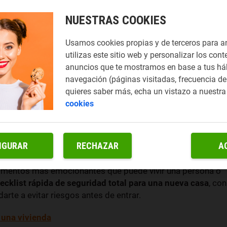
NUESTRAS COOKIES
Usamos cookies propias y de terceros para a
utilizas este sitio web y personalizar los cont
anuncios que te mostramos en base a tus há
navegación (páginas visitadas, frecuencia de 
quieres saber más, echa un vistazo a nuestr
cookies
Imagen de FujiCraft. Licencia de iStock
IGURAR
RECHAZAR
A
omentos más emocionantes que puede vivir una persona o
ecklist rápida de seguridad total para una nueva casa
, con
rte a evitar riesgos antes de entrar.
 una vivienda