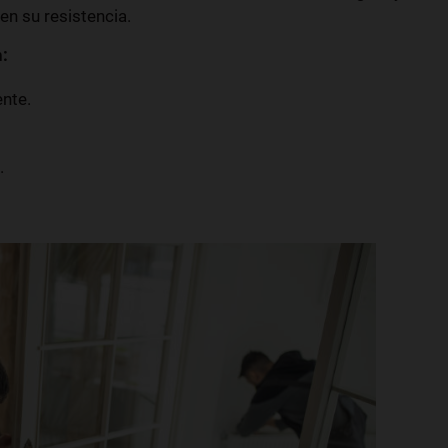
en su resistencia.
:
ente.
.