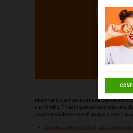
CONF
Mudarse a una nueva casa es uno de los m
una familia. En esta guía encontrarás una
ch
recomendaciones sencillas que pueden ayuda
Consejos de seguridad para comprarte