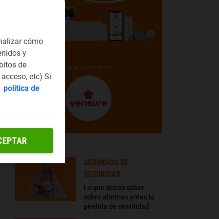
nalizar cómo
enidos y
bitos de
acceso, etc) Si
a
política de
.
CEPTAR
LO + LEÍDO
SERVICIOS DE
SEGURIDAD
Lo que debes saber
sobre alarmas antes la
pérdida de movilidad