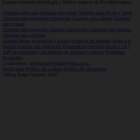
España mediante tecnología y hábitos seguros en Navidad segura.
Alarmas para casa
Alarmas para pisos
Alarmas para áticos y bajos
Alarmas para segundas residencias
Alarmas para chalets
Alarmas
anti ocupas
Alarmas para negocios
Alarmas para locales
Alarmas para tiendas
Alarmas para oficinas
Alarma última generación
Central receptora de alarmas
Aviso a la
policía
Sistema anti inhibición
Dispositivos
Servicio técnico 24/7
APP de seguridad
Calculadora de alarmas
Contacto
Preguntas
frecuentes
Contáctanos:
gestionwebyoigo@yoigo.com
Aviso legal
Política de cookies
Política de privacidad
©Blog Yoigo Alarmas 2026