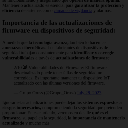
su funcionamiento y asegurando que
operen de manera óptima.
Mantenerlo actualizado es esencial para
garantizar la protección y
eficiencia
de sistemas como
cámaras de vigilancia
y alarmas.
Importancia de las actualizaciones de
firmware en dispositivos de seguridad:
A medida que
la tecnología avanza,
también lo hacen las
amenazas cibernéticas
. Los fabricantes de dispositivos de
seguridad trabajan constantemente para
identificar y corregir
vulnerabilidades
a través de
actualizaciones de firmware.
2/10 👾 Vulnerabilidades de Firmware: El firmware
desactualizado puede tener fallas de seguridad no
corregidas. Es importante mantener tu dispositivo IoT
actualizado con las últimas versiones del firmware.
— Grupo Oruss (@Grupo_Oruss)
July 28, 2023
Ignorar estas actualizaciones puede dejar tus
sistemas expuestos a
riesgos innecesarios,
comprometiendo la seguridad que pretenden
proporcionar. En este artículo, veremos en detalle
qué es el
firmware,
su papel en la seguridad,
la importancia de mantenerlo
actualizado
y mucho más.