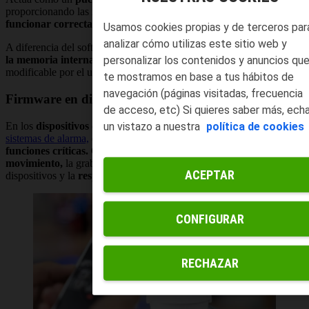
proporcionando las instrucciones básicas que permiten al dispositivo
funcionar correctamente.
Usamos cookies propias y de terceros par
analizar cómo utilizas este sitio web y
A diferencia del software de aplicación, el firmware se almacena
en
personalizar los contenidos y anuncios qu
la memoria interna del dispositivo
y no suele ser accesible o
modificable por el usuario final.
te mostramos en base a tus hábitos de
navegación (páginas visitadas, frecuencia
Firmware en dispositivos de seguridad
de acceso, etc) Si quieres saber más, ech
un vistazo a nuestra
política de cookies
En los
dispositivos de seguridad
, como cámaras de vigilancia y
sistemas de alarma,
el
firmware
es responsable de
gestionar
funciones críticas.
Controla aspectos como la
detección de
movimiento,
la grabación de video, la comunicación con otros
ACEPTAR
dispositivos y la
respuesta a eventos de seguridad.
CONFIGURAR
RECHAZAR