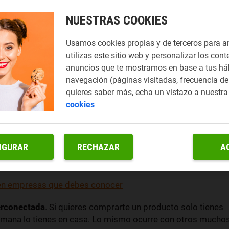
NUESTRAS COOKIES
Usamos cookies propias y de terceros para a
utilizas este sitio web y personalizar los cont
anuncios que te mostramos en base a tus há
navegación (páginas visitadas, frecuencia de 
quieres saber más, echa un vistazo a nuestr
cookies
ación a empresas y otros organismos, pero ¿alguna vez te
IGURAR
RECHAZAR
A
de protección de datos
regula lo que pueden hacer, te
en empresas que debes conocer
erconectada
. Si quieres comprarte un producto solo tienes
mana lo tienes en casa. Lo mismo ocurre con otros mucho