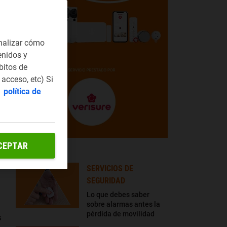
nalizar cómo
enidos y
bitos de
acceso, etc) Si
a
política de
CEPTAR
LO + LEÍDO
SERVICIOS DE
SEGURIDAD
Lo que debes saber
sobre alarmas antes la
pérdida de movilidad
s