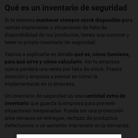
Qué es un inventario de seguridad
Si te interesa
mantener siempre stock disponible p
ara
ventas imprevistas o situaciones de falta de
disponibilidad de tus productos, tienes que conocer y
tener tu propio inventario de seguridad.
Vamos a explicarte en detalle
qué es, cómo funciona,
para qué sirve y cómo calcularlo
. Así tu empresa
nunca perderá una venta por falta de stock. Presta
atención y empieza a pensar en cómo la
implementarás en tu empresa.
Un inventario de seguridad es una
cantidad extra de
inventario
que guarda la empresa para prevenir
situaciones inesperadas. Puede ser una protección
ante retrasos en entregas, rechazo de productos
defectuosos o un aumento imprevisto en la demanda.