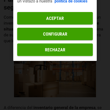
un vistazo a nuestra
política de cookies
seguridad
Como ya te hemos explicado, la finalidad de tener un
ACEPTAR
inventario de seguridad es
compensar todo tipo de
situaciones imprevistas
. Si hay retrasos en la cadena
CONFIGURAR
de suministro, o cambios en la demanda, se asegura
que la empresa siempre tenga suficiente stock.
RECHAZAR
A diferencia del
inventario general de la empresa
, se