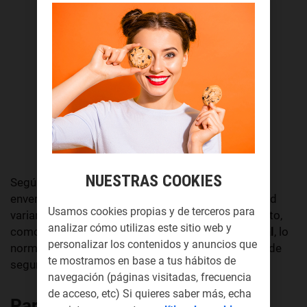
NUESTRAS COOKIES
Según el sector en el que opere la empresa y su
envergadura la cantidad del inventario de seguridad
Usamos cookies propias y de terceros para
variará. Si tu negocio trabaja en un ambiente incierto,
analizar cómo utilizas este sitio web y
como una
cadena de suministro nacional o global
, lo
personalizar los contenidos y anuncios que
normal sería tener niveles más altos de inventario de
te mostramos en base a tus hábitos de
seguridad.
navegación (páginas visitadas, frecuencia
de acceso, etc) Si quieres saber más, echa
Para qué sirve el inventario de