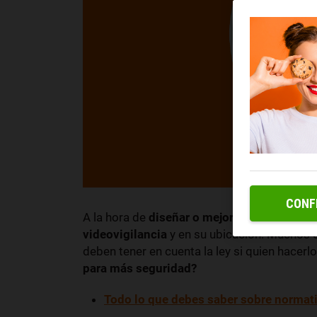
CONF
A la hora de
diseñar o mejorar tu sistema 
videovigilancia
y en su ubicación. Muchos 
deben tener en cuenta la ley si quien hacer
para más seguridad?
Todo lo que debes saber sobre normati