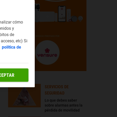
nalizar cómo
enidos y
bitos de
acceso, etc) Si
a
política de
CEPTAR
LO + LEÍDO
SERVICIOS DE
SEGURIDAD
Lo que debes saber
sobre alarmas antes la
pérdida de movilidad