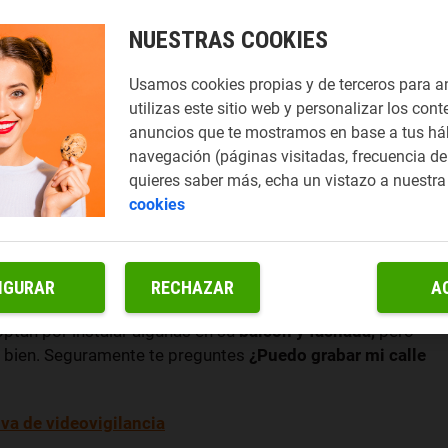
NUESTRAS COOKIES
Usamos cookies propias y de terceros para a
utilizas este sitio web y personalizar los cont
anuncios que te mostramos en base a tus há
navegación (páginas visitadas, frecuencia de 
quieres saber más, echa un vistazo a nuestr
cookies
IGURAR
RECHAZAR
A
de seguridad
hay que pensar en las c
ámaras de
optan por instalar algunas en su
balcón y fachada,
pero
lo bien. Seguramente te preguntes
¿Puedo grabar mi calle
va de videovigilancia