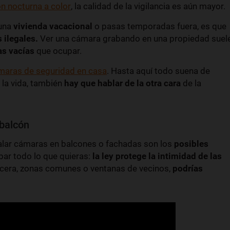
ón nocturna a color
, la calidad de la vigilancia es aún mayor.
una
vivienda vacacional
o pasas temporadas fuera, es que
 ilegales.
Ver una cámara grabando en una propiedad suel
as vacías
que ocupar.
ámaras de seguridad en casa
. Hasta aquí todo suena de
 la vida, también
hay que hablar de la otra cara
de la
 balcón
alar cámaras en balcones o fachadas son los
posibles
ar todo lo que quieras:
la ley protege la intimidad de las
a acera, zonas comunes o ventanas de vecinos,
podrías