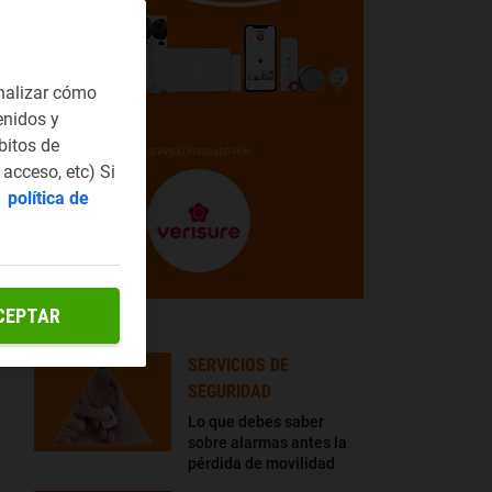
nalizar cómo
enidos y
bitos de
acceso, etc) Si
a
política de
CEPTAR
LO + LEÍDO
SERVICIOS DE
SEGURIDAD
Lo que debes saber
sobre alarmas antes la
pérdida de movilidad