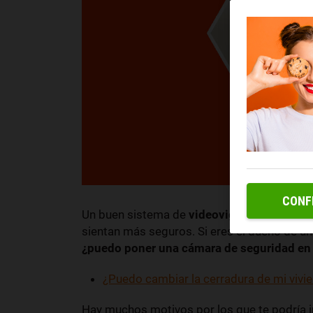
CONF
Un buen sistema de
videovigilancia
puede 
sientan más seguros. Si eres el dueño de un
¿puedo poner una cámara de seguridad en 
¿Puedo cambiar la cerradura de mi vivien
Hay muchos motivos por los que te podría 