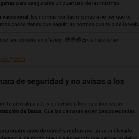
ágenes
para asegurarse un buen uso de las mismas.
a vacacional
, las normas son las mismas a no ser que te
stos casos tienes que seguir las normas que te pide la web
ene una cámara en el living. 😳😳😳 En tu cara, Gran
rch 7, 2023
ara de seguridad y no avisas a los
n tu piso alquilado y no avisas a los inquilinos estás
rotección de Datos
. Que las cámaras estén desconectadas
asta cuatro años de cárcel y multas
por un valor elevado.
denuncia, de modo que un juez tendría que valorar tu delito.