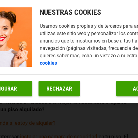
NUESTRAS COOKIES
Usamos cookies propias y de terceros para a
utilizas este sitio web y personalizar los cont
anuncios que te mostramos en base a tus há
navegación (páginas visitadas, frecuencia de 
quieres saber más, echa un vistazo a nuestr
cookies
IGURAR
RECHAZAR
A
ayudar a
evitar robos
y que los miembros de la casa se
a vivienda arrendada a lo mejor te haces esta pregunta:
un piso alquilado?
da si estoy de alquiler?
interesar
instalar una cámara de seguridad
en tu piso. El