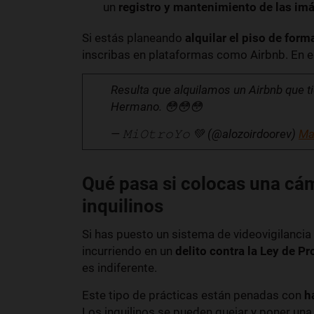
un
registro y mantenimiento de las im
Si estás planeando
alquilar el piso de form
inscribas en plataformas como Airbnb. En e
Resulta que alquilamos un Airbnb que ti
Hermano. 😳😳😳
— 𝙼𝚒𝙾𝚝𝚛𝚘𝚈𝚘 💚 (@alozoirdoorev)
Ma
Qué pasa si colocas una cám
inquilinos
Si has puesto un sistema de videovigilancia e
incurriendo en un
delito contra la Ley de P
es indiferente.
Este tipo de prácticas están penadas con
h
Los inquilinos se pueden quejar y poner una 