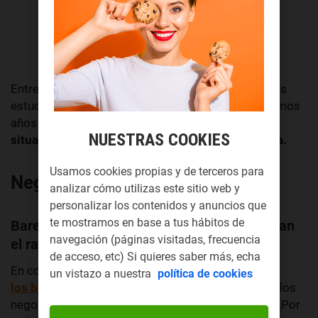
Entre los datos del Ministerio del Interior y diversos
estudios de las empresas de seguridad en los últimos
años podemos obtener una
foto completa de la
NUESTRAS COOKIES
situación de los robos en los negocios en España.
Usamos cookies propias y de terceros para
Negocios con más robos
analizar cómo utilizas este sitio web y
personalizar los contenidos y anuncios que
te mostramos en base a tus hábitos de
Bares, restaurantes y tiendas de ropa lideran
navegación (páginas visitadas, frecuencia
el ranking
de acceso, etc) Si quieres saber más, echa
En contra de lo que cabría esperar son
un vistazo a nuestra
política de cookies
los bares y restaurantes
, así como los comercios los
negocios que lideran la lista de los más robados. ¿Por