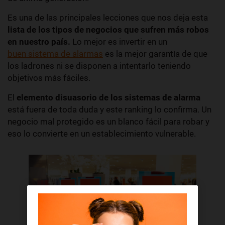
Es una de las principales lecciones que nos deja esta
lista de los tipos de negocios que sufren más robos
en nuestro país.
Lo mejor es invertir en un
buen sistema de alarmas
es la mejor garantía de que
los ladrones ni se disponen a intentarlo teniendo
objetivos más fáciles.
El
elemento disuasorio de los sistemas de alarma
está fuera de toda duda y este ranking lo confirma. Un
negocio mal protegido es un blanco fácil para robar y
eso lo convierte en un establecimiento vulnerable.