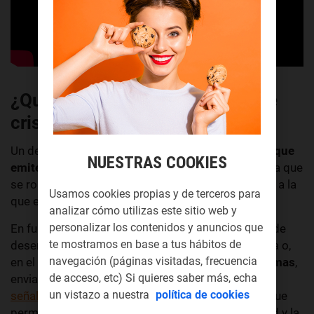
¿Qué es un detector de rotura de
cristal?
Un detector de rotura de cristal es un
dispositivo que
NUESTRAS COOKIES
emite o envía una señal de alarma
cuando detecta que
se rompe el cristal de una puerta o de una ventana a la
Usamos cookies propias y de terceros para
que esté protegiendo.
analizar cómo utilizas este sitio web y
personalizar los contenidos y anuncios que
En función del nivel de protección, el detector puede
te mostramos en base a tus hábitos de
desencadenar la activación de una alarma acústica o,
navegación (páginas visitadas, frecuencia
en el caso de un
mayor grado del sistema de alarmas
,
de acceso, etc) Si quieres saber más, echa
enviará una
un vistazo a nuestra
política de cookies
señal a la central de receptora de alarmas (CRA)
que
permitirá actuar al dueño, la empresa de seguridad y la