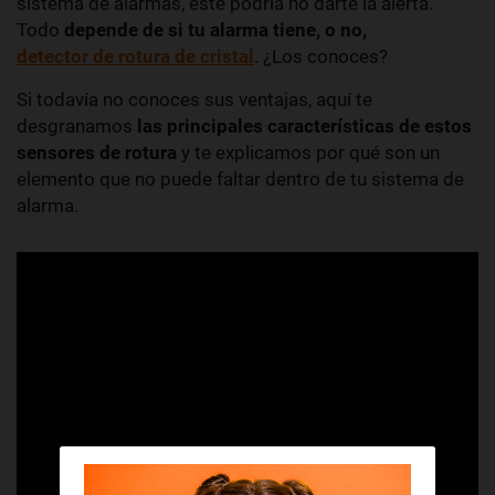
sistema de alarmas, éste podría no darte la alerta.
Todo
depende de si tu alarma tiene, o no,
detector de rotura de cristal
. ¿Los conoces?
Si todavía no conoces sus ventajas, aquí te
desgranamos
las principales características de estos
sensores de rotura
y te explicamos por qué son un
elemento que no puede faltar dentro de tu sistema de
alarma.