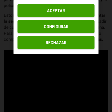
policía con rapidez.
ACEPTAR
Estos dispositivos están destinados a
complementar
la seguridad en la casa u oficina
para evitar o disuadir
CONFIGURAR
de cualquier robo o intromisión en la propiedad ajena.
Para entender su importancia, primero es necesario
comprender
cómo funciona un sistema de alarmas.
RECHAZAR