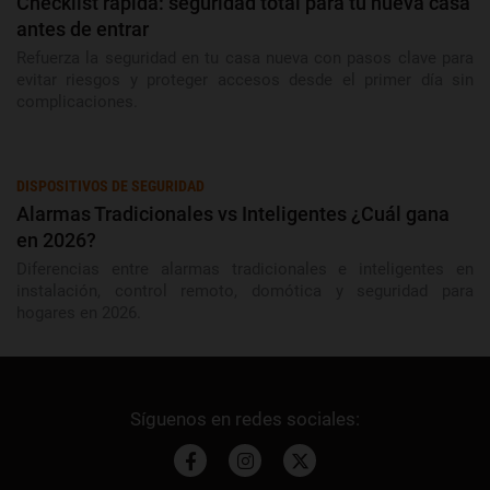
Checklist rápida: seguridad total para tu nueva casa
antes de entrar
Refuerza la seguridad en tu casa nueva con pasos clave para
evitar riesgos y proteger accesos desde el primer día sin
complicaciones.
DISPOSITIVOS DE SEGURIDAD
Alarmas Tradicionales vs Inteligentes ¿Cuál gana
en 2026?
Diferencias entre alarmas tradicionales e inteligentes en
instalación, control remoto, domótica y seguridad para
hogares en 2026.