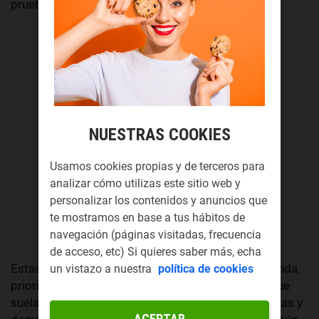
pruebas gráficas de lo sucedido.
NUESTRAS COOKIES
Usamos cookies propias y de terceros para
analizar cómo utilizas este sitio web y
personalizar los contenidos y anuncios que
te mostramos en base a tus hábitos de
navegación (páginas visitadas, frecuencia
de acceso, etc) Si quieres saber más, echa
Estas cámaras se colocan en el interior de tu vivienda,
un vistazo a nuestra
política de cookies
priorizando la visión de
zonas delicadas
por las que
suelan irrumpir los ladrones, como ventanas, puertas y
ACEPTAR