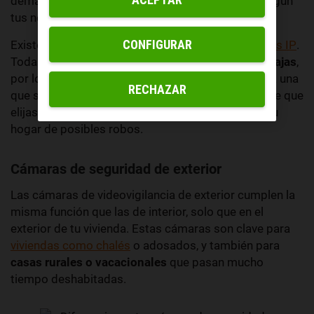
demás entradas. Pueden ser de distintos tipos según
tus necesidades de videovigilancia.
CONFIGURAR
Existen las clásicas CCTV,
cámaras Wi-Fi y cámaras IP
.
Todas ellas tienen sus propias
ventajas y desventajas
,
por lo que,
dependiendo de tus prioridades
, habrá una
RECHAZAR
que sea la idónea para tu hogar. Es muy importante que
elijas cuidadosamente el sistema que protegerá tu
hogar de posibles robos.
Cámaras de seguridad de exterior
Las cámaras de videovigilancia de exterior cumplen la
misma función que las de interior, solo que en el
exterior de tu vivienda. Estas cámaras son clave para
viviendas como chalés
o adosados, y también para
casas rurales o vacacionales
que pasan mucho
tiempo deshabitadas.