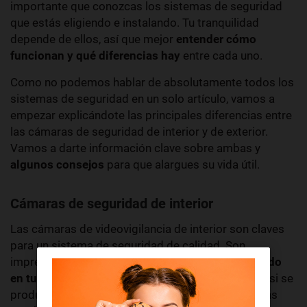
importante que conozcas los sistemas de seguridad
que estás eligiendo e instalando. Tu tranquilidad
depende de ellos, así que mejor
entender cómo
funcionan y qué diferencias hay
entre cada uno.
Como no podemos hablar de absolutamente todos los
sistemas de seguridad en un solo artículo, vamos a
empezar explicándote las principales diferencias
entre
las
cámaras de seguridad de interior y de exterior.
Vamos a darte información clave sobre ambas y
algunos consejos
para que alargues su vida útil.
Cámaras de seguridad de interior
Las cámaras de videovigilancia de interior son claves
para un sistema de seguridad de calidad. Son
imprescindibles para poder saber
qué está pasando
en tu vivienda
cuando no estás en casa. Además, si se
produce un robo o un altercado en tu hogar, tendrás