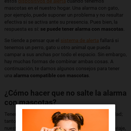
estos
dispositivos de alerta
cuando tenemos
mascotas en el nuestro hogar. Una alarma con gato,
por ejemplo, puede suponer un problema y no resultar
efectiva si se activa ante su presencia. Pues bien, la
respuesta es sí:
se puede tener alarma con mascotas
.
Se tiende a pensar que el
sistema de alerta
fallará si
tenemos un perro, gato u otro animal que pueda
campar a sus anchas por todo el espacio. Sin embargo,
hay muchas formas de combinar ambas cosas. A
continuación, te damos algunos consejos para tener
una
alarma compatible con mascotas
.
¿Cómo hacer que no salte la alarma
con mascotas?
Tener mascotas en casa es una gran responsabilidad;
tanto por temas de cuidado como por ajustes con
nuestra vida personal. Qué pasa si te quieres ir de viaje,