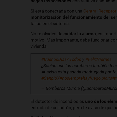
hagan inspecciones
con relativa asiduidad
Si está conectada con una
Central Receptor
monitorización del funcionamiento del se
fallos en el sistema.
No te olvides de
cuidar la alarma
, es impor
motivo. Más importante, debe funcionar corr
vivienda.
#BuenosDiasATodos
y
#FelizViernes
¿Sabías que los bomberos también ten
➡️ aviso esta pasada madrugada por fal
#SanpioX
#nosiemprehayfuego
pic.twi
— Bomberos Murcia (@BomberosMurc
El detector de incendios es
uno de los ele
entrada de un ladrón, pero te avisa de que 