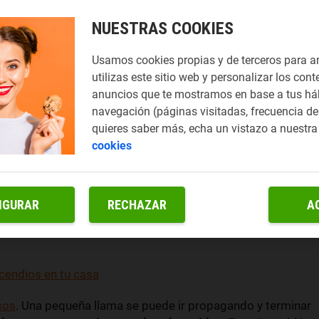
NUESTRAS COOKIES
Usamos cookies propias y de terceros para a
utilizas este sitio web y personalizar los cont
anuncios que te mostramos en base a tus há
navegación (páginas visitadas, frecuencia de 
quieres saber más, echa un vistazo a nuestr
cookies
sirena desde la cocina. Te acercas y resulta que
IGURAR
RECHAZAR
A
s ningún fuego
. Miras y miras, nada, ha debido ser un error.
o, te explicamos qué hacer si hay una falsa alarma de
ncendios en tu casa
sos
. Una pequeña llama se puede ir propagando y terminar