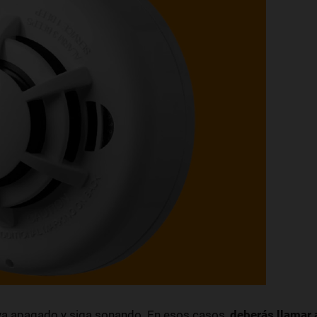
aya apagado y siga sonando. En esos casos,
deberás llamar 