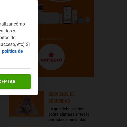
nalizar cómo
enidos y
bitos de
acceso, etc) Si
a
política de
CEPTAR
LO + LEÍDO
SERVICIOS DE
SEGURIDAD
Lo que debes saber
sobre alarmas antes la
pérdida de movilidad