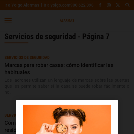
Ir a Yoigo Alarmas
Ir a yoigo.com
900 622 398
Servicios de seguridad - Página 7
SERVICIOS DE SEGURIDAD
Marcas para robar casas: cómo identificar las
habituales
Los ladrones utilizan un lenguaje de marcas sobre las puertas
que les permite saber si la casa se puede robar fácilmente o
no.
SERVICIOS DE SEGURIDAD
Cómo mejorar la seguridad de tu segunda
residencia