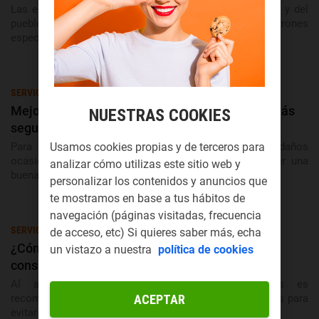
Las estadísticas muestran cómo las casas de la playa y del
pueblo son las más atractivas para los ocupas y los ladrones
especializados.
SERVICIOS DE SEGURIDAD
Mejores trucos y consejos para hacer tu casa más
NUESTRAS COOKIES
segura
Para prevenir los accidentes domésticos y los daños
Usamos cookies propias y de terceros para
ocasionados por los ladrones es necesario establecer una
analizar cómo utilizas este sitio web y
buena estrategia de prevención.
personalizar los contenidos y anuncios que
te mostramos en base a tus hábitos de
navegación (páginas visitadas, frecuencia
SERVICIOS DE SEGURIDAD
de acceso, etc) Si quieres saber más, echa
¿Cómo vigilar tu casa en vacaciones?: pistas y
un vistazo a nuestra
política de cookies
consejos
Al ausentarse del hogar durante muchos días es
recomendable vigilar desde el móvil y otros dispositivos para
ACEPTAR
evitar okupas.