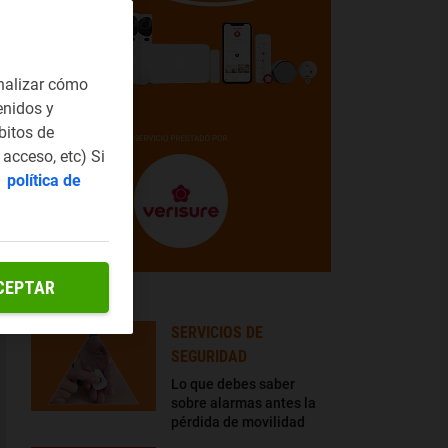
nalizar cómo
enidos y
bitos de
acceso, etc) Si
a
política de
CEPTAR
LO + LEÍDO
SERVICIOS DE
SEGURIDAD
Lo que debes saber
sobre alarmas antes la
pérdida de movilidad