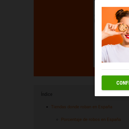
CONF
Índice
Tiendas donde roban en España
Porcentaje de robos en España