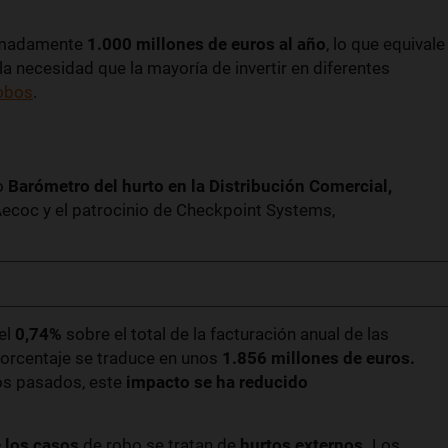
ximadamente
1.000 millones de euros al año
, lo que equivale
a necesidad que la mayoría de invertir en diferentes
robos
.
mo
Barómetro del hurto en la Distribución Comercial,
Aecoc y el patrocinio de Checkpoint Systems,
el
0,74%
sobre el total de la facturación anual de las
porcentaje se traduce en unos
1.856 millones de euros.
os pasados, este
impacto se ha reducido
 los casos
de robo se tratan de
hurtos externos.
Los