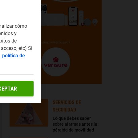
nalizar cómo
enidos y
bitos de
acceso, etc) Si
a
política de
CEPTAR
LO + LEÍDO
SERVICIOS DE
SEGURIDAD
Lo que debes saber
sobre alarmas antes la
pérdida de movilidad