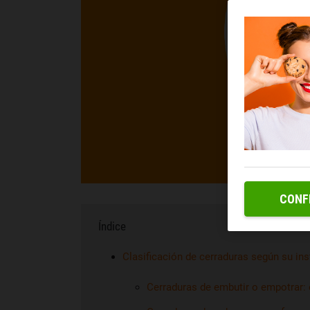
CONF
Índice
Clasificación de cerraduras según su i
Cerraduras de embutir o empotrar: e