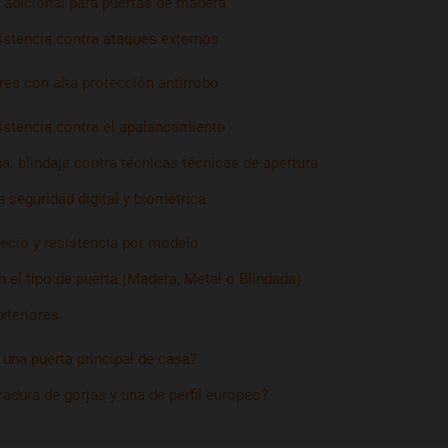
 adicional para puertas de madera
sistencia contra ataques externos
res con alta protección antirrobo
istencia contra el apalancamiento
a: blindaje contra técnicas técnicas de apertura
la seguridad digital y biométrica
recio y resistencia por modelo
 el tipo de puerta (Madera, Metal o Blindada)
xteriores
una puerta principal de casa?
radura de gorjas y una de perfil europeo?