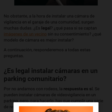
No obstante, a la hora de instalar una cámara de
vigilancia en el garaje de una comunidad, surgen
muchas dudas. ¿Es
legal
? ¿qué pasa si se captan
imágenes de un vecino
sin su consentimiento? ¿qué
modelo de cámara es mejor instalar?
A continuación, responderemos a todas estas
preguntas.
¿Es legal instalar cámaras en un
parking comunitario?
Por no andarnos con rodeos, la
respuesta es sí
. Se
pueden instalar cámaras de videovigilancia en un
parking, pero, para hacerlo, hay que cumplir una serie
de requisitos.