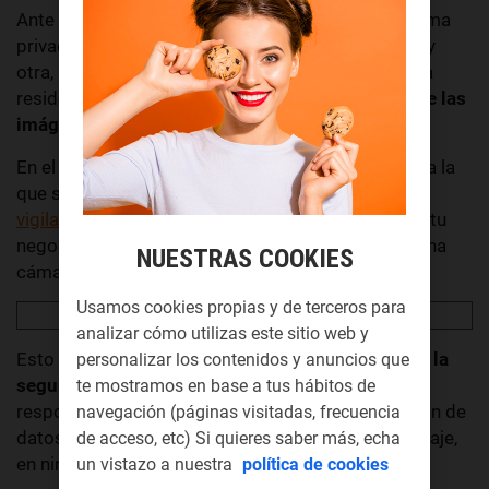
Ante todo, una cosa es colocar una cámara de forma
privada para vigilar únicamente tu plaza de garaje y
otra, un sistema para todo el parking. La diferencia
reside en
quién es responsable del tratamiento de las
imágenes.
En el primer caso, la situación es bastante similar a la
que se da cuando quieres
vigilar una zona exterior de tu casa
o, por ejemplo, tu
negocio. De cualquier modo, estarías colocando una
NUESTRAS COOKIES
cámara en una zona privada.
Usamos cookies propias y de terceros para
analizar cómo utilizas este sitio web y
Esto es algo
perfectamente legal si el objetivo es la
personalizar los contenidos y anuncios que
seguridad.
Ten en cuenta que no te exime de la
te mostramos en base a tus hábitos de
responsabilidad de cumplir con la ley de protección de
navegación (páginas visitadas, frecuencia
datos. Es decir, solo podrás grabar tu plaza de garaje,
de acceso, etc) Si quieres saber más, echa
en ningún paso imágenes de vecinos.
un vistazo a nuestra
política de cookies